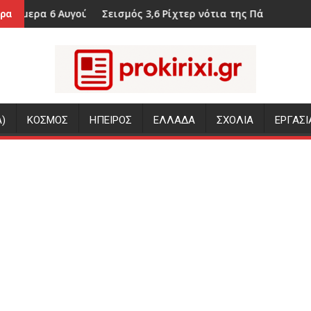
ιδιά τους
γούστου
Σεισμός 3,6 Ρίχτερ νότια της Πάργας
Οι δασμ
ρα
)
ΚΟΣΜΟΣ
ΗΠΕΙΡΟΣ
ΕΛΛΑΔΑ
ΣΧΟΛΙΑ
ΕΡΓΑΣΙ