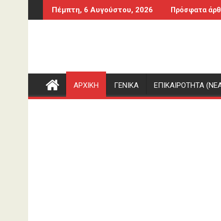
Περάστε
ρας στον πρώην σύζυγό της πριν δολοφονήσει τα τέσσερα πα
Εορτολόγιο: Ποιοι γιορτάζουν σήμερα 6 Αυ
Πέμπτη, 6 Αυγούστου, 2026
Πρόσφατα άρθ
στο
περιεχόμενο
ΑΡΧΙΚΗ
ΓΕΝΙΚΑ
ΕΠΙΚΑΙΡΟΤΗΤΑ (ΝΕΑ