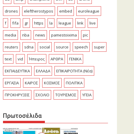
drones
eleftherostypos
embed
euroleague
f
fifa
gr
https
la
league
link
live
media
nba
news
pamestoixima
pic
reuters
sdna
social
source
speech
super
text
vid
Ήπειρος
ΑΡΘΡΑ
ΓΕΝΙΚΑ
ΕΚΠΑΙΔΕΥΤΙΚΑ
ΕΛΛΑΔΑ
ΕΠΙΚΑΙΡΟΤΗΤΑ (Νέα)
ΕΡΓΑΣΙΑ
ΚΑΙΡΟΣ
ΚΟΣΜΟΣ
ΠΟΛΙΤΙΚΑ
ΠΡΟΚΗΡΥΞΕΙΣ
ΣΧΟΛΙΟ
ΤΟΥΡΙΣΜΟΣ
ΥΓΕΙΑ
Πρωτοσέλιδα