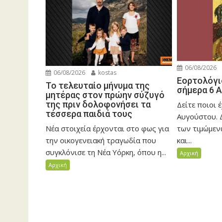
06/08/2026
06/08/2026
kostas
Εορτολόγι
Το τελευταίο μήνυμα της
σήμερα 6 
μητέρας στον πρώην σύζυγό
της πριν δολοφονήσει τα
Δείτε ποιοι 
τέσσερα παιδιά τους
Αυγούστου. 
Νέα στοιχεία έρχονται στο φως για
των τιμώμεν
την οικογενειακή τραγωδία που
και...
συγκλόνισε τη Νέα Υόρκη, όπου η...
Αρχική
Αρχική