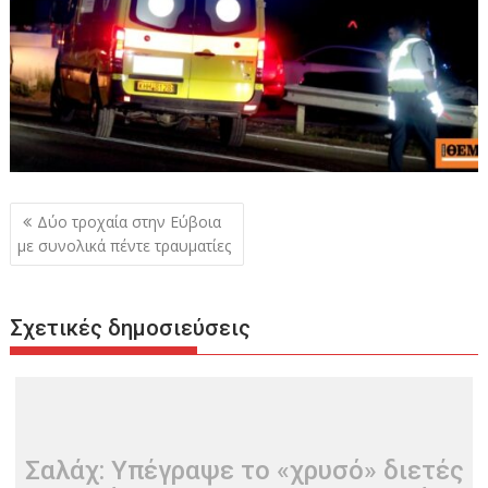
Πλοήγηση
Δύο τροχαία στην Εύβοια
άρθρων
με συνολικά πέντε τραυματίες
Σχετικές δημοσιεύσεις
Σαλάχ: Υπέγραψε το «χρυσό» διετές