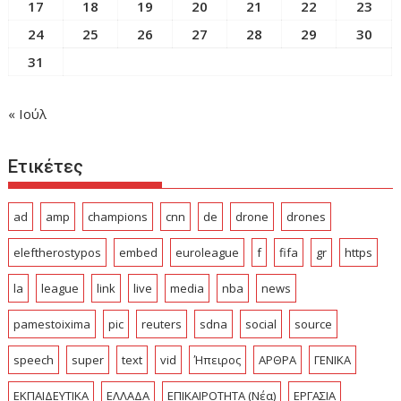
17
18
19
20
21
22
23
24
25
26
27
28
29
30
31
« Ιούλ
Ετικέτες
ad
amp
champions
cnn
de
drone
drones
eleftherostypos
embed
euroleague
f
fifa
gr
https
la
league
link
live
media
nba
news
pamestoixima
pic
reuters
sdna
social
source
speech
super
text
vid
Ήπειρος
ΑΡΘΡΑ
ΓΕΝΙΚΑ
ΕΚΠΑΙΔΕΥΤΙΚΑ
ΕΛΛΑΔΑ
ΕΠΙΚΑΙΡΟΤΗΤΑ (Νέα)
ΕΡΓΑΣΙΑ