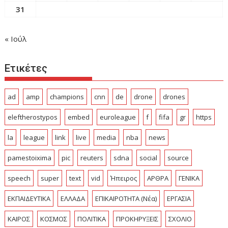
31
« Ιούλ
Ετικέτες
ad
amp
champions
cnn
de
drone
drones
eleftherostypos
embed
euroleague
f
fifa
gr
https
la
league
link
live
media
nba
news
pamestoixima
pic
reuters
sdna
social
source
speech
super
text
vid
Ήπειρος
ΑΡΘΡΑ
ΓΕΝΙΚΑ
ΕΚΠΑΙΔΕΥΤΙΚΑ
ΕΛΛΑΔΑ
ΕΠΙΚΑΙΡΟΤΗΤΑ (Νέα)
ΕΡΓΑΣΙΑ
ΚΑΙΡΟΣ
ΚΟΣΜΟΣ
ΠΟΛΙΤΙΚΑ
ΠΡΟΚΗΡΥΞΕΙΣ
ΣΧΟΛΙΟ