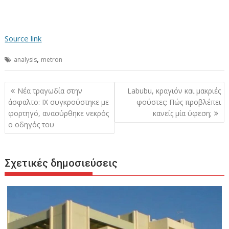
Source link
,
analysis
metron
Πλοήγηση
Νέα τραγωδία στην
Labubu, κραγιόν και μακριές
άρθρων
άσφαλτο: ΙΧ συγκρούστηκε με
φούστες: Πώς προβλέπει
φορτηγό, ανασύρθηκε νεκρός
κανείς μία ύφεση;
ο οδηγός του
Σχετικές δημοσιεύσεις