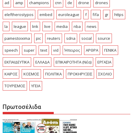
ad
amp
champions
cnn
de
drone
drones
eleftherostypos
embed
euroleague
f
fifa
gr
https
la
league
link
live
media
nba
news
pamestoixima
pic
reuters
sdna
social
source
speech
super
text
vid
Ήπειρος
ΑΡΘΡΑ
ΓΕΝΙΚΑ
ΕΚΠΑΙΔΕΥΤΙΚΑ
ΕΛΛΑΔΑ
ΕΠΙΚΑΙΡΟΤΗΤΑ (Νέα)
ΕΡΓΑΣΙΑ
ΚΑΙΡΟΣ
ΚΟΣΜΟΣ
ΠΟΛΙΤΙΚΑ
ΠΡΟΚΗΡΥΞΕΙΣ
ΣΧΟΛΙΟ
ΤΟΥΡΙΣΜΟΣ
ΥΓΕΙΑ
Πρωτοσέλιδα