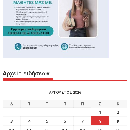
Αρχείο ειδήσεων
ΑΥΓΟΥΣΤΟΣ 2026
Δ
Τ
Τ
Π
Π
Σ
Κ
1
2
3
4
5
6
7
8
9
10
11
12
13
14
15
16