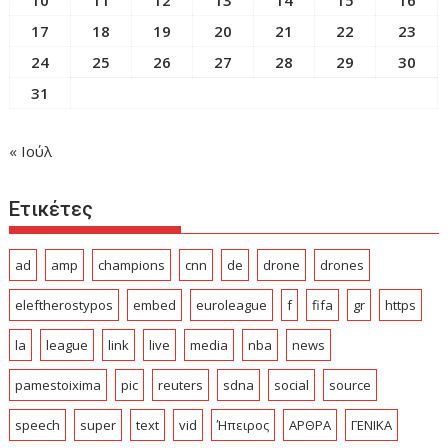
17
18
19
20
21
22
23
24
25
26
27
28
29
30
31
« Ιούλ
Ετικέτες
ad
amp
champions
cnn
de
drone
drones
eleftherostypos
embed
euroleague
f
fifa
gr
https
la
league
link
live
media
nba
news
pamestoixima
pic
reuters
sdna
social
source
speech
super
text
vid
Ήπειρος
ΑΡΘΡΑ
ΓΕΝΙΚΑ