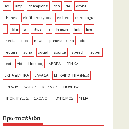
ad
amp
champions
cnn
de
drone
drones
eleftherostypos
embed
euroleague
f
fifa
gr
https
la
league
link
live
media
nba
news
pamestoixima
pic
reuters
sdna
social
source
speech
super
text
vid
Ήπειρος
ΑΡΘΡΑ
ΓΕΝΙΚΑ
ΕΚΠΑΙΔΕΥΤΙΚΑ
ΕΛΛΑΔΑ
ΕΠΙΚΑΙΡΟΤΗΤΑ (Νέα)
ΕΡΓΑΣΙΑ
ΚΑΙΡΟΣ
ΚΟΣΜΟΣ
ΠΟΛΙΤΙΚΑ
ΠΡΟΚΗΡΥΞΕΙΣ
ΣΧΟΛΙΟ
ΤΟΥΡΙΣΜΟΣ
ΥΓΕΙΑ
Πρωτοσέλιδα