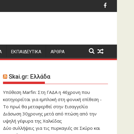
 την εξαφάνιση των 43 φοιτητών το 2014
ιο: Ποιοι γιορτάζουν σήμερα 7 Αυγούστου
Ο Ρόμπι Γουίλιαμς έφ
Α
ΕΚΠΑΙΔΕΥΤΙΚΑ
ΑΡΘΡΑ
Skai.gr: Ελλάδα
Υπόθεση Marfin: Στη ΓΑΔΑ η 46χρονη που
κατηγορείται για εμπλοκή στη φονική επίθεση -
Το πρωί θα μεταφερθεί στην Εισαγγελία
Διάσωση 30χρονης μετά από πτώση από την
υψηλή γέφυρα της Χαλκίδας
Δύο συλλήψεις για τις πυρκαγιές σε Σκύρο και