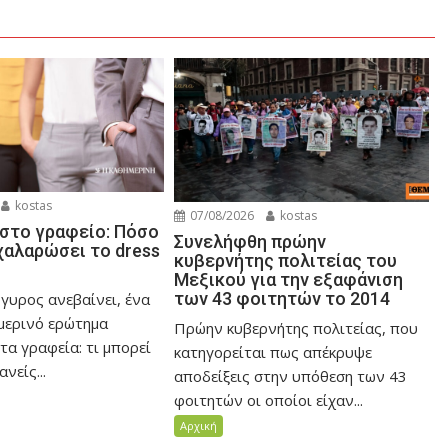
kostas
07/08/2026
kostas
στο γραφείο: Πόσο
Συνελήφθη πρώην
χαλαρώσει το dress
κυβερνήτης πολιτείας του
Μεξικού για την εξαφάνιση
των 43 φοιτητών το 2014
γυρος ανεβαίνει, ένα
μερινό ερώτημα
Πρώην κυβερνήτης πολιτείας, που
τα γραφεία: τι μπορεί
κατηγορείται πως απέκρυψε
νείς...
αποδείξεις στην υπόθεση των 43
φοιτητών οι οποίοι είχαν...
Αρχική