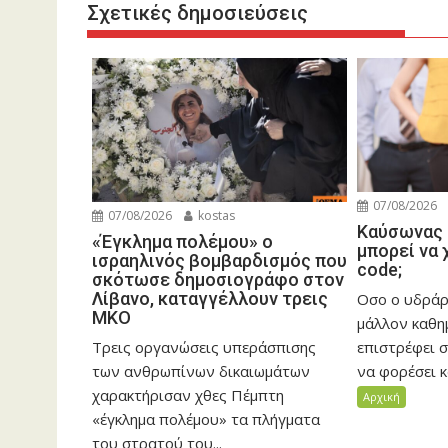
Σχετικές δημοσιεύσεις
07/08/2026
07/08/2026
kostas
Καύσωνας 
«Έγκλημα πολέμου» ο
μπορεί να 
ισραηλινός βομβαρδισμός που
code;
σκότωσε δημοσιογράφο στον
Λίβανο, καταγγέλλουν τρεις
Οσο ο υδράρ
ΜΚΟ
μάλλον καθη
Τρεις οργανώσεις υπεράσπισης
επιστρέφει σ
των ανθρωπίνων δικαιωμάτων
να φορέσει κα
χαρακτήρισαν χθες Πέμπτη
Αρχική
«έγκλημα πολέμου» τα πλήγματα
του στρατού του...