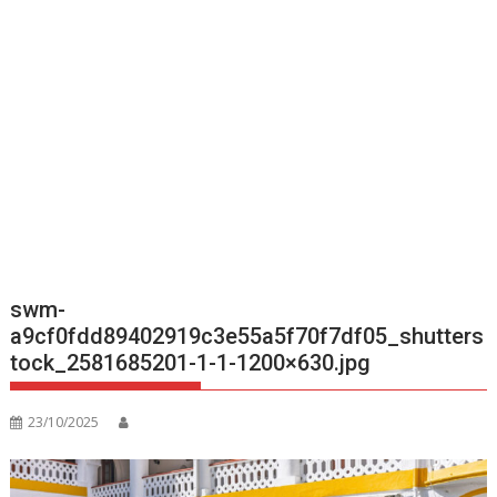
swm-
a9cf0fdd89402919c3e55a5f70f7df05_shutters
tock_2581685201-1-1-1200×630.jpg
23/10/2025