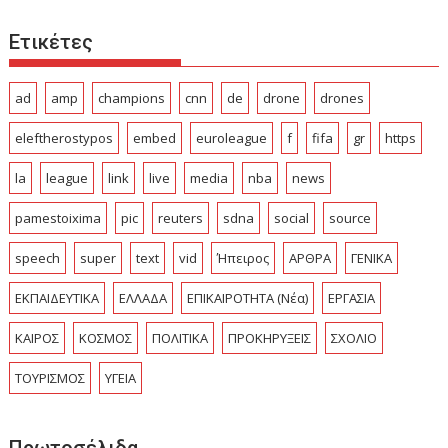
Ετικέτες
ad
amp
champions
cnn
de
drone
drones
eleftherostypos
embed
euroleague
f
fifa
gr
https
la
league
link
live
media
nba
news
pamestoixima
pic
reuters
sdna
social
source
speech
super
text
vid
Ήπειρος
ΑΡΘΡΑ
ΓΕΝΙΚΑ
ΕΚΠΑΙΔΕΥΤΙΚΑ
ΕΛΛΑΔΑ
ΕΠΙΚΑΙΡΟΤΗΤΑ (Νέα)
ΕΡΓΑΣΙΑ
ΚΑΙΡΟΣ
ΚΟΣΜΟΣ
ΠΟΛΙΤΙΚΑ
ΠΡΟΚΗΡΥΞΕΙΣ
ΣΧΟΛΙΟ
ΤΟΥΡΙΣΜΟΣ
ΥΓΕΙΑ