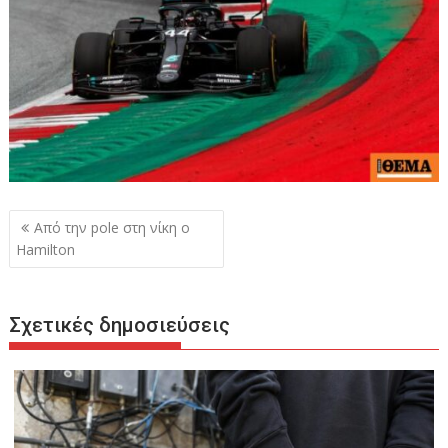
Πλοήγηση
Από την pole στη νίκη ο
άρθρων
Hamilton
Σχετικές δημοσιεύσεις