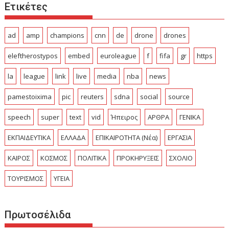
Ετικέτες
ad
amp
champions
cnn
de
drone
drones
eleftherostypos
embed
euroleague
f
fifa
gr
https
la
league
link
live
media
nba
news
pamestoixima
pic
reuters
sdna
social
source
speech
super
text
vid
Ήπειρος
ΑΡΘΡΑ
ΓΕΝΙΚΑ
ΕΚΠΑΙΔΕΥΤΙΚΑ
ΕΛΛΑΔΑ
ΕΠΙΚΑΙΡΟΤΗΤΑ (Νέα)
ΕΡΓΑΣΙΑ
ΚΑΙΡΟΣ
ΚΟΣΜΟΣ
ΠΟΛΙΤΙΚΑ
ΠΡΟΚΗΡΥΞΕΙΣ
ΣΧΟΛΙΟ
ΤΟΥΡΙΣΜΟΣ
ΥΓΕΙΑ
Πρωτοσέλιδα