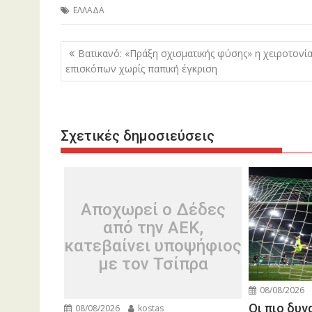
ΕΛΛΑΔΑ
Πλοήγηση
Βατικανό: «Πράξη σχισματικής φύσης» η χειροτονί
άρθρων
επισκόπων χωρίς παπική έγκριση
Σχετικές δημοσιεύσεις
Αποχωρεί ο Δέδες
από την ΑΕΚ,
κατεβαίνει υποψήφιος
με τον Τσίπρα
08/08/2026
Οι πιο δυν
08/08/2026
kostas