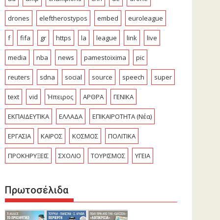
drones
eleftherostypos
embed
euroleague
f
fifa
gr
https
la
league
link
live
media
nba
news
pamestoixima
pic
reuters
sdna
social
source
speech
super
text
vid
Ήπειρος
ΑΡΘΡΑ
ΓΕΝΙΚΑ
ΕΚΠΑΙΔΕΥΤΙΚΑ
ΕΛΛΑΔΑ
ΕΠΙΚΑΙΡΟΤΗΤΑ (Νέα)
ΕΡΓΑΣΙΑ
ΚΑΙΡΟΣ
ΚΟΣΜΟΣ
ΠΟΛΙΤΙΚΑ
ΠΡΟΚΗΡΥΞΕΙΣ
ΣΧΟΛΙΟ
ΤΟΥΡΙΣΜΟΣ
ΥΓΕΙΑ
Πρωτοσέλιδα