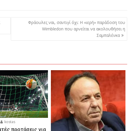
α
Φράουλες ναι, σαντιγί όχι: Η «ιερή» παράδοση του
Wimbledon που αρνείται να ακολουθήσει η
Σαμπαλένκα
kostas
ατές προτάσεις για