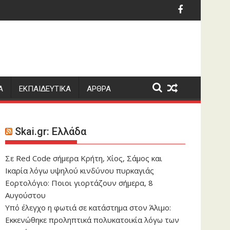
δηλώσει ότι έχουν πέσει θύματα βιασμού στην περιοχή Λαγα
 2026»
Η Μαρία Μενούνος απο
Α
ΕΚΠΑΙΔΕΥΤΙΚΑ
ΑΡΘΡΑ
Skai.gr: Ελλάδα
Σε Red Code σήμερα Κρήτη, Χίος, Σάμος και
Ικαρία λόγω υψηλού κινδύνου πυρκαγιάς
Εορτολόγιο: Ποιοι γιορτάζουν σήμερα, 8
Αυγούστου
Yπό έλεγχο η φωτιά σε κατάστημα στον Άλιμο:
Εκκενώθηκε προληπτικά πολυκατοικία λόγω των