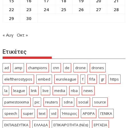
15
16
17
18
19
20
21
22
23
24
25
26
27
28
29
30
« Αυγ
Οκτ »
Ετικέτες
ad
amp
champions
cnn
de
drone
drones
eleftherostypos
embed
euroleague
f
fifa
gr
https
la
league
link
live
media
nba
news
pamestoixima
pic
reuters
sdna
social
source
speech
super
text
vid
Ήπειρος
ΑΡΘΡΑ
ΓΕΝΙΚΑ
ΕΚΠΑΙΔΕΥΤΙΚΑ
ΕΛΛΑΔΑ
ΕΠΙΚΑΙΡΟΤΗΤΑ (Νέα)
ΕΡΓΑΣΙΑ