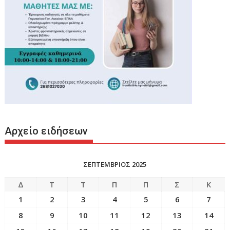
Αρχείο ειδήσεων
ΣΕΠΤΕΜΒΡΙΟΣ 2025
Δ
Τ
Τ
Π
Π
Σ
Κ
1
2
3
4
5
6
7
8
9
10
11
12
13
14