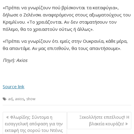
«
Πρέπει να γνωρίζουν πού βρίσκονται τα καταφύγια
»,
δήλωσε ο Ζελένσκι αναφερόμενος στους αξιωματούχους του
Κρεμλίνου.
«
Το χρειάζονται. Αν δεν σταματήσουν τον
πόλεμο, θα το χρειαστούν ούτως ή άλλως
».
«
Πρέπει να γνωρίζουν ότι εμείς στην Ουκρανία, κάθε μέρα,
θα απαντάμε. Αν μας επιτεθούν, θα τους απαντήσουμε
».
Πηγή: Axios
Source link
,
,
ad
axios
show
Πλοήγηση
Φλωρίδης: Σύντομα η
Ξεκολλήστε επιτέλους!! Η
άρθρων
εισαγγελική απόφαση για την
βλακεία κουράζει!
εκταφή της σορού του Ντένις