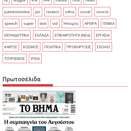
la
league
link
live
media
nba
news
pamestoixima
pic
reuters
sdna
social
source
speech
super
text
vid
Ήπειρος
ΑΡΘΡΑ
ΓΕΝΙΚΑ
ΕΚΠΑΙΔΕΥΤΙΚΑ
ΕΛΛΑΔΑ
ΕΠΙΚΑΙΡΟΤΗΤΑ (Νέα)
ΕΡΓΑΣΙΑ
ΚΑΙΡΟΣ
ΚΟΣΜΟΣ
ΠΟΛΙΤΙΚΑ
ΠΡΟΚΗΡΥΞΕΙΣ
ΣΧΟΛΙΟ
ΤΟΥΡΙΣΜΟΣ
ΥΓΕΙΑ
Πρωτοσέλιδα