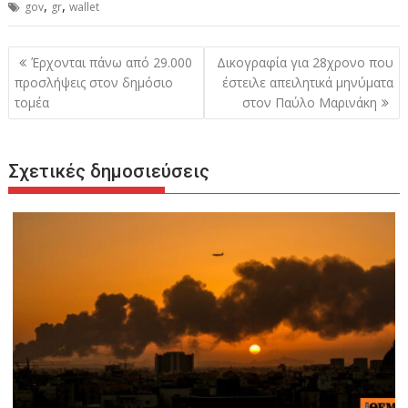
,
,
gov
gr
wallet
Πλοήγηση
Έρχονται πάνω από 29.000
Δικογραφία για 28χρονο που
άρθρων
προσλήψεις στον δημόσιο
έστειλε απειλητικά μηνύματα
τομέα
στον Παύλο Μαρινάκη
Σχετικές δημοσιεύσεις