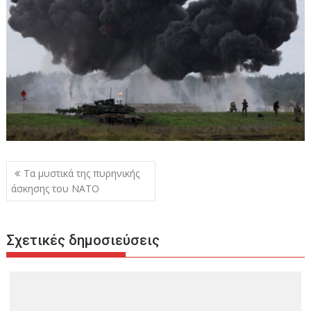
Πλοήγηση
Τα μυστικά της πυρηνικής
άρθρων
άσκησης του ΝΑΤΟ
Σχετικές δημοσιεύσεις