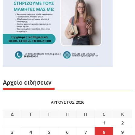
Αρχείο ειδήσεων
ΑΥΓΟΥΣΤΟΣ 2026
Δ
Τ
Τ
Π
Π
Σ
Κ
1
2
3
4
5
6
7
8
9