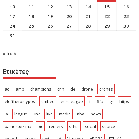
10
11
12
13
14
15
16
17
18
19
20
21
22
23
24
25
26
27
28
29
30
31
« Ιούλ
Ετικέτες
ad
amp
champions
cnn
de
drone
drones
eleftherostypos
embed
euroleague
f
fifa
gr
https
la
league
link
live
media
nba
news
pamestoixima
pic
reuters
sdna
social
source
speech
super
text
vid
Ήπειρος
ΑΡΘΡΑ
ΓΕΝΙΚΑ