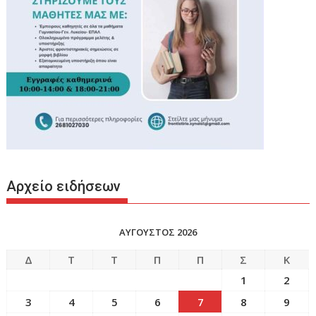
Αρχείο ειδήσεων
ΑΥΓΟΥΣΤΟΣ 2026
Δ
Τ
Τ
Π
Π
Σ
Κ
1
2
3
4
5
6
7
8
9