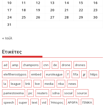
10
11
12
13
14
15
16
17
18
19
20
21
22
23
24
25
26
27
28
29
30
31
« Ιούλ
Ετικέτες
ad
amp
champions
cnn
de
drone
drones
eleftherostypos
embed
euroleague
f
fifa
gr
https
la
league
link
live
media
nba
news
pamestoixima
pic
reuters
sdna
social
source
speech
super
text
vid
Ήπειρος
ΑΡΘΡΑ
ΓΕΝΙΚΑ