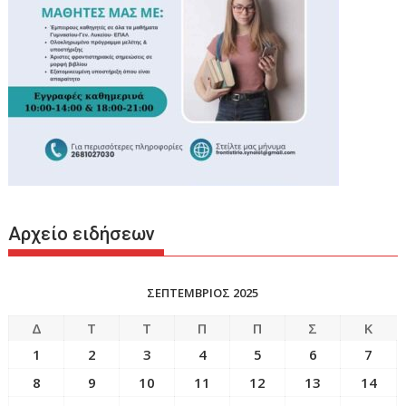
Αρχείο ειδήσεων
ΣΕΠΤΕΜΒΡΙΟΣ 2025
Δ
Τ
Τ
Π
Π
Σ
Κ
1
2
3
4
5
6
7
8
9
10
11
12
13
14