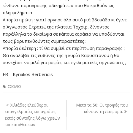
κίνδυνο παραγραφής αδικημάτων που θα κριθούν ως
πλημμελήματα.
Απορία πρώτη : γιατί άργησε όλο αυτό μιά βδομάδα κι έγινε
ο Άγνωστος Στρατιώτης πλατεία Ταχρίρ, δίνοντας
παράλληλα το δικαίωμα σε κάποια κοράκια να υποδύονται
τους βαρυπενθούντες συμπαραστάτες ;
Απορία δεύτερη : τί θα συμβεί σε περίπτωση παραγραφής ;
Θα αναλάβει τις ευθύνες της η κυρία Καρυστιανού ή θα
συνεχίσει να μιλά για μαφίες και εγκληματικές οργανώσεις ;
FB – Kyriakos Berberidis
ΣΧΟΛΙΟ
Πλοήγηση
Χιλιάδες ελεύθεροι
Μετά τα 50: Οι τροφές που
άρθρων
επαγγελματίες και αγρότες
κάνουν τη διαφορά.
εκτός σύνταξης λόγω χρεών
και καταθέσεων