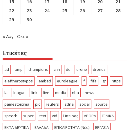
15
16
17
18
19
20
21
22
23
24
25
26
27
28
29
30
« Αυγ
Οκτ »
Ετικέτες
ad
amp
champions
cnn
de
drone
drones
eleftherostypos
embed
euroleague
f
fifa
gr
https
la
league
link
live
media
nba
news
pamestoixima
pic
reuters
sdna
social
source
speech
super
text
vid
Ήπειρος
ΑΡΘΡΑ
ΓΕΝΙΚΑ
ΕΚΠΑΙΔΕΥΤΙΚΑ
ΕΛΛΑΔΑ
ΕΠΙΚΑΙΡΟΤΗΤΑ (Νέα)
ΕΡΓΑΣΙΑ