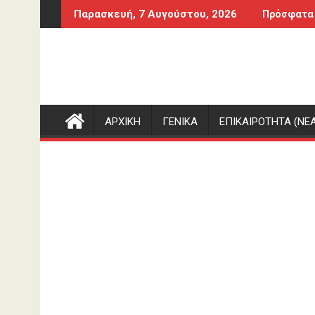
Περάστε
λάστιχο
Γενικό Λύκειο Λούρου – Παύλος Συμεωνίδη
Παρασκευή, 7 Αυγούστου, 2026
Πρόσφατα
στο
περιεχόμενο
ΑΡΧΙΚΗ
ΓΕΝΙΚΑ
ΕΠΙΚΑΙΡΟΤΗΤΑ (ΝΕΑ