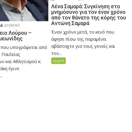
Λένα Σαμαρά: Συγκίνηση στο
μνημόσυνο για τον έναν χρόνο
από τον θάνατο της κόρης του
Αντώνη Σαμαρά
prokirixi1
Έναν χρόνο μετά, το κενό που
ειο Λούρου –
μεωνίδης
άφησε πίσω της παραμένει
αβάσταχτο για τους γονείς και
 που υπογράφεται από
τον...
 Παιδείας
Αρχική
ν και Αθλητισμού κ.
άκη έγινε
..