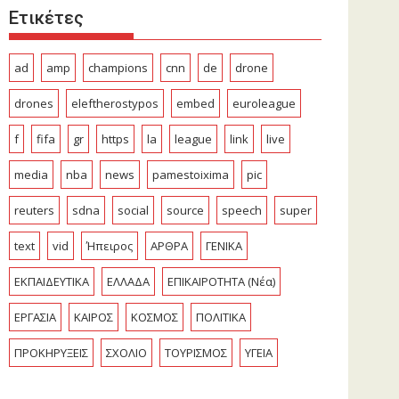
Ετικέτες
ad
amp
champions
cnn
de
drone
drones
eleftherostypos
embed
euroleague
f
fifa
gr
https
la
league
link
live
media
nba
news
pamestoixima
pic
reuters
sdna
social
source
speech
super
text
vid
Ήπειρος
ΑΡΘΡΑ
ΓΕΝΙΚΑ
ΕΚΠΑΙΔΕΥΤΙΚΑ
ΕΛΛΑΔΑ
ΕΠΙΚΑΙΡΟΤΗΤΑ (Νέα)
ΕΡΓΑΣΙΑ
ΚΑΙΡΟΣ
ΚΟΣΜΟΣ
ΠΟΛΙΤΙΚΑ
ΠΡΟΚΗΡΥΞΕΙΣ
ΣΧΟΛΙΟ
ΤΟΥΡΙΣΜΟΣ
ΥΓΕΙΑ