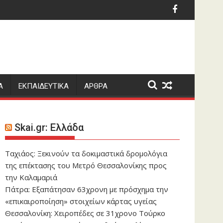
χρόνο από τον θάνατο της κόρης του Αντώνη Σαμαρά
αλύτερη τιμή στη μνήμη των νεκρών πυροσβεστών και πιλότω
Στις 9 Σεπτεμβρίο
Α
ΕΚΠΑΙΔΕΥΤΙΚΑ
ΑΡΘΡΑ
Skai.gr: Ελλάδα
Ταχιάος: Ξεκινούν τα δοκιμαστικά δρομολόγια
της επέκτασης του Μετρό Θεσσαλονίκης προς
την Καλαμαριά
Πάτρα: Εξαπάτησαν 63χρονη με πρόσχημα την
«επικαιροποίηση» στοιχείων κάρτας υγείας
Θεσσαλονίκη: Χειροπέδες σε 31χρονο Τούρκο