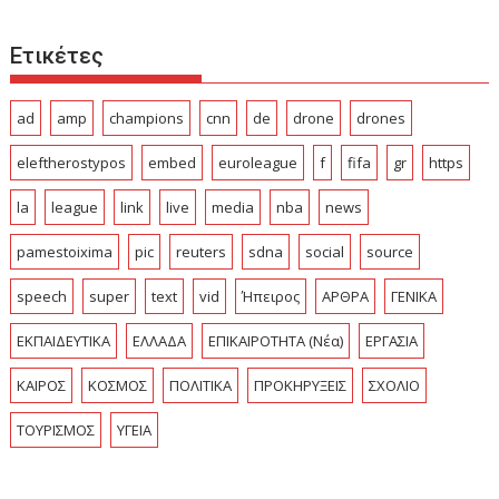
Ετικέτες
ad
amp
champions
cnn
de
drone
drones
eleftherostypos
embed
euroleague
f
fifa
gr
https
la
league
link
live
media
nba
news
pamestoixima
pic
reuters
sdna
social
source
speech
super
text
vid
Ήπειρος
ΑΡΘΡΑ
ΓΕΝΙΚΑ
ΕΚΠΑΙΔΕΥΤΙΚΑ
ΕΛΛΑΔΑ
ΕΠΙΚΑΙΡΟΤΗΤΑ (Νέα)
ΕΡΓΑΣΙΑ
ΚΑΙΡΟΣ
ΚΟΣΜΟΣ
ΠΟΛΙΤΙΚΑ
ΠΡΟΚΗΡΥΞΕΙΣ
ΣΧΟΛΙΟ
ΤΟΥΡΙΣΜΟΣ
ΥΓΕΙΑ