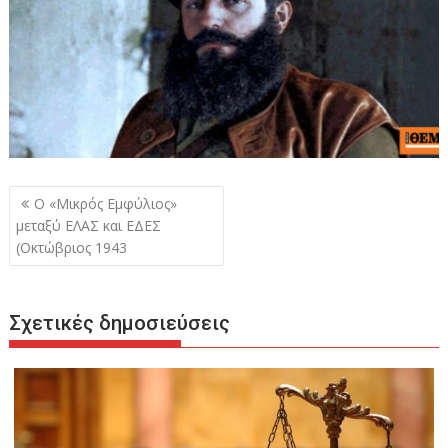
Πλοήγηση
Ο «Μικρός Εμφύλιος»
άρθρων
μεταξύ ΕΛΑΣ και ΕΔΕΣ
(Οκτώβριος 1943
Σχετικές δημοσιεύσεις