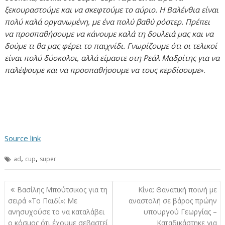
ξεκουραστούμε και να σκεφτούμε το αύριο. Η Βαλένθια είναι
πολύ καλά οργανωμένη, με ένα πολύ βαθύ ρόστερ. Πρέπει
να προσπαθήσουμε να κάνουμε καλά τη δουλειά μας και να
δούμε τι θα μας φέρει το παιχνίδι. Γνωρίζουμε ότι οι τελικοί
είναι πολύ δύσκολοι, αλλά είμαστε στη Ρεάλ Μαδρίτης για να
παλέψουμε και να προσπαθήσουμε να τους κερδίσουμε
».
Source link
,
,
ad
cup
super
Πλοήγηση
Βασίλης Μπούτσικος για τη
Κίνα: Θανατική ποινή με
άρθρων
σειρά «Το Παιδί»: Με
αναστολή σε βάρος πρώην
ανησυχούσε το να καταλάβει
υπουργού Γεωργίας –
ο κόσμος ότι έχουμε σεβαστεί
Καταδικάστηκε για