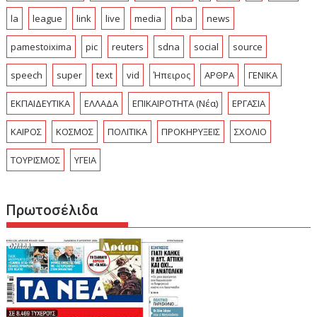
la
league
link
live
media
nba
news
pamestoixima
pic
reuters
sdna
social
source
speech
super
text
vid
Ήπειρος
ΑΡΘΡΑ
ΓΕΝΙΚΑ
ΕΚΠΑΙΔΕΥΤΙΚΑ
ΕΛΛΑΔΑ
ΕΠΙΚΑΙΡΟΤΗΤΑ (Νέα)
ΕΡΓΑΣΙΑ
ΚΑΙΡΟΣ
ΚΟΣΜΟΣ
ΠΟΛΙΤΙΚΑ
ΠΡΟΚΗΡΥΞΕΙΣ
ΣΧΟΛΙΟ
ΤΟΥΡΙΣΜΟΣ
ΥΓΕΙΑ
Πρωτοσέλιδα