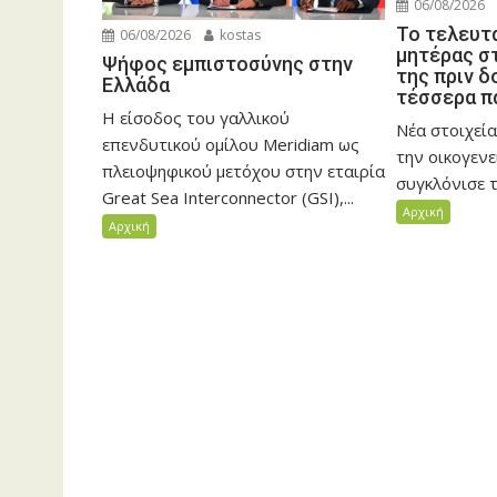
06/08/2026
Το τελευτ
06/08/2026
kostas
μητέρας σ
Ψήφος εμπιστοσύνης στην
της πριν 
Ελλάδα
τέσσερα π
Η είσοδος του γαλλικού
Νέα στοιχεία
επενδυτικού ομίλου Meridiam ως
την οικογεν
πλειοψηφικού μετόχου στην εταιρία
συγκλόνισε τ
Great Sea Interconnector (GSI),...
Αρχική
Αρχική