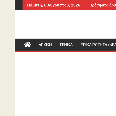
Περάστε
άδα
Το τελευταίο μήνυμα της μητέρας στον πρώ
Πέμπτη, 6 Αυγούστου, 2026
Πρόσφατα άρθ
στο
περιεχόμενο
ΑΡΧΙΚΗ
ΓΕΝΙΚΑ
ΕΠΙΚΑΙΡΟΤΗΤΑ (ΝΕΑ