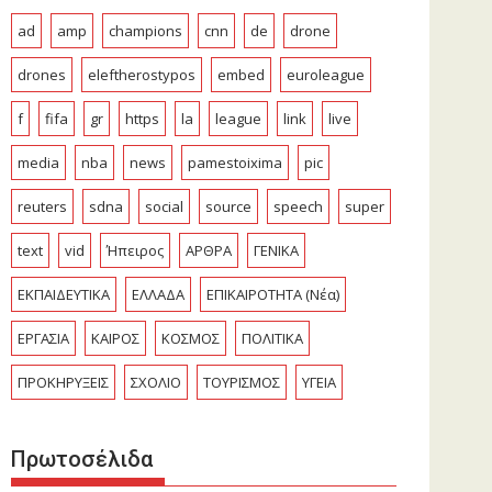
ad
amp
champions
cnn
de
drone
drones
eleftherostypos
embed
euroleague
f
fifa
gr
https
la
league
link
live
media
nba
news
pamestoixima
pic
reuters
sdna
social
source
speech
super
text
vid
Ήπειρος
ΑΡΘΡΑ
ΓΕΝΙΚΑ
ΕΚΠΑΙΔΕΥΤΙΚΑ
ΕΛΛΑΔΑ
ΕΠΙΚΑΙΡΟΤΗΤΑ (Νέα)
ΕΡΓΑΣΙΑ
ΚΑΙΡΟΣ
ΚΟΣΜΟΣ
ΠΟΛΙΤΙΚΑ
ΠΡΟΚΗΡΥΞΕΙΣ
ΣΧΟΛΙΟ
ΤΟΥΡΙΣΜΟΣ
ΥΓΕΙΑ
Πρωτοσέλιδα