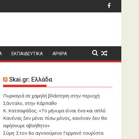
3,6 Ρίχτερ νότια της Πάργας
Οι δασμοαπαλλαγές γ
Α
ΕΚΠΑΙΔΕΥΤΙΚΑ
ΑΡΘΡΑ
Skai.gr: Ελλάδα
Πυρκαγιά σε χαμηλή βλάστηση στην περιοχή
Σάνταλο, στην Κάρπαθο
Κ. Κατσαφάδος: «Το μήνυμα είναι ένα και απλό.
Κανένας δεν μένει πίσω μόνος, κανέναν δεν θα
αφήσουμε αβοήθητο»
Σύμη: Στον 8ο αγνοούμενο Γερμανό τουρίστα