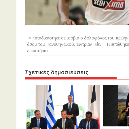
Πλοήγηση
Καταδικάστηκε σε ισόβια ο δολοφόνος του πρώην
άρθρων
άσου του Παναθηναϊκού, Έιντριαν Πέιν – Τι ειπώθηκε
δικαστήριο
Σχετικές δημοσιεύσεις