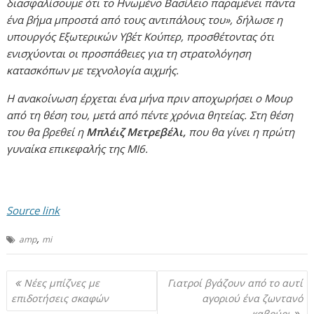
διασφαλίσουμε ότι το Ηνωμένο Βασίλειο παραμένει πάντα
ένα βήμα μπροστά από τους αντιπάλους του», δήλωσε η
υπουργός Εξωτερικών Υβέτ Κούπερ, προσθέτοντας ότι
ενισχύονται οι προσπάθειες για τη στρατολόγηση
κατασκόπων με τεχνολογία αιχμής.
Η ανακοίνωση έρχεται ένα μήνα πριν αποχωρήσει ο Μουρ
από τη θέση του, μετά από πέντε χρόνια θητείας. Στη θέση
του θα βρεθεί η
Μπλέιζ Μετρεβέλι,
που θα γίνει η πρώτη
γυναίκα επικεφαλής της MI6.
Source link
,
amp
mi
Πλοήγηση
Νέες μπίζνες με
Γιατροί βγάζουν από το αυτί
άρθρων
επιδοτήσεις σκαφών
αγοριού ένα ζωντανό
καβούρι