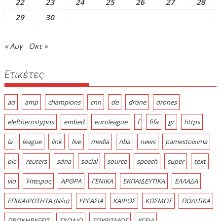
22
23
24
25
26
27
28
29
30
« Αυγ
Οκτ »
Ετικέτες
ad
amp
champions
cnn
de
drone
drones
eleftherostypos
embed
euroleague
f
fifa
gr
https
la
league
link
live
media
nba
news
pamestoixima
pic
reuters
sdna
social
source
speech
super
text
vid
Ήπειρος
ΑΡΘΡΑ
ΓΕΝΙΚΑ
ΕΚΠΑΙΔΕΥΤΙΚΑ
ΕΛΛΑΔΑ
ΕΠΙΚΑΙΡΟΤΗΤΑ (Νέα)
ΕΡΓΑΣΙΑ
ΚΑΙΡΟΣ
ΚΟΣΜΟΣ
ΠΟΛΙΤΙΚΑ
ΠΡΟΚΗΡΥΞΕΙΣ
ΣΧΟΛΙΟ
ΤΟΥΡΙΣΜΟΣ
ΥΓΕΙΑ