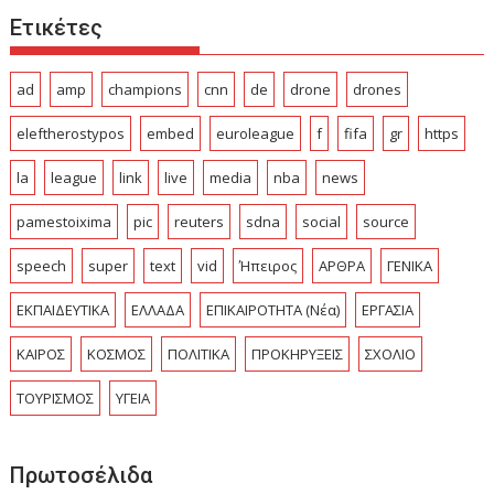
Ετικέτες
ad
amp
champions
cnn
de
drone
drones
eleftherostypos
embed
euroleague
f
fifa
gr
https
la
league
link
live
media
nba
news
pamestoixima
pic
reuters
sdna
social
source
speech
super
text
vid
Ήπειρος
ΑΡΘΡΑ
ΓΕΝΙΚΑ
ΕΚΠΑΙΔΕΥΤΙΚΑ
ΕΛΛΑΔΑ
ΕΠΙΚΑΙΡΟΤΗΤΑ (Νέα)
ΕΡΓΑΣΙΑ
ΚΑΙΡΟΣ
ΚΟΣΜΟΣ
ΠΟΛΙΤΙΚΑ
ΠΡΟΚΗΡΥΞΕΙΣ
ΣΧΟΛΙΟ
ΤΟΥΡΙΣΜΟΣ
ΥΓΕΙΑ
Πρωτοσέλιδα