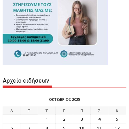
Αρχείο ειδήσεων
ΟΚΤΩΒΡΙΟΣ 2025
Δ
Τ
Τ
Π
Π
Σ
Κ
1
2
3
4
5
6
7
8
9
10
11
12