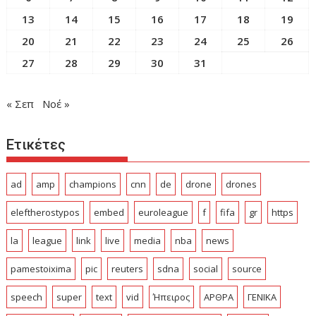
13
14
15
16
17
18
19
20
21
22
23
24
25
26
27
28
29
30
31
« Σεπ
Νοέ »
Ετικέτες
ad
amp
champions
cnn
de
drone
drones
eleftherostypos
embed
euroleague
f
fifa
gr
https
la
league
link
live
media
nba
news
pamestoixima
pic
reuters
sdna
social
source
speech
super
text
vid
Ήπειρος
ΑΡΘΡΑ
ΓΕΝΙΚΑ