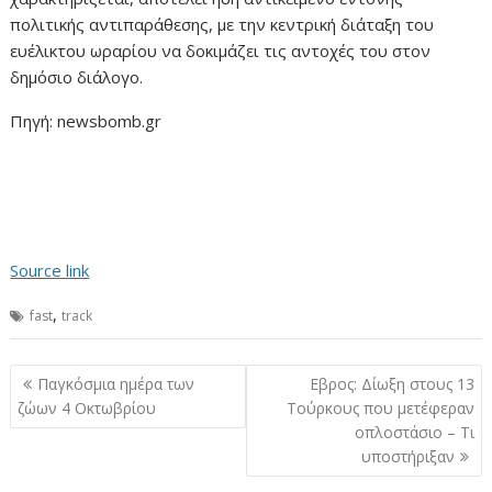
πολιτικής αντιπαράθεσης, με την κεντρική διάταξη του
ευέλικτου ωραρίου να δοκιμάζει τις αντοχές του στον
δημόσιο διάλογο.
Πηγή: newsbomb.gr
Source link
,
fast
track
Πλοήγηση
Παγκόσμια ημέρα των
Εβρος: Δίωξη στους 13
άρθρων
ζώων 4 Οκτωβρίου
Τούρκους που μετέφεραν
οπλοστάσιο – Τι
υποστήριξαν