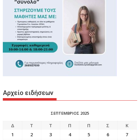
Αρχείο ειδήσεων
ΣΕΠΤΕΜΒΡΙΟΣ 2025
Δ
Τ
Τ
Π
Π
Σ
Κ
1
2
3
4
5
6
7