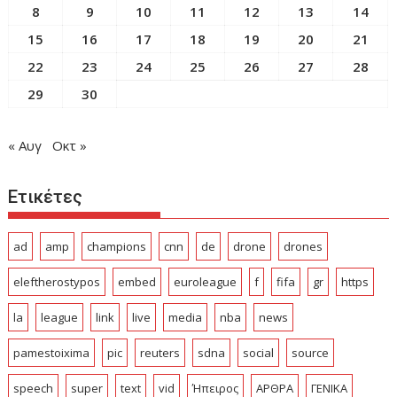
8
9
10
11
12
13
14
15
16
17
18
19
20
21
22
23
24
25
26
27
28
29
30
« Αυγ
Οκτ »
Ετικέτες
ad
amp
champions
cnn
de
drone
drones
eleftherostypos
embed
euroleague
f
fifa
gr
https
la
league
link
live
media
nba
news
pamestoixima
pic
reuters
sdna
social
source
speech
super
text
vid
Ήπειρος
ΑΡΘΡΑ
ΓΕΝΙΚΑ