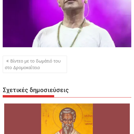
Πλοήγηση
Βίντεο με το δωμάτιό του
άρθρων
στο Δρομοκαΐτειο
Σχετικές δημοσιεύσεις