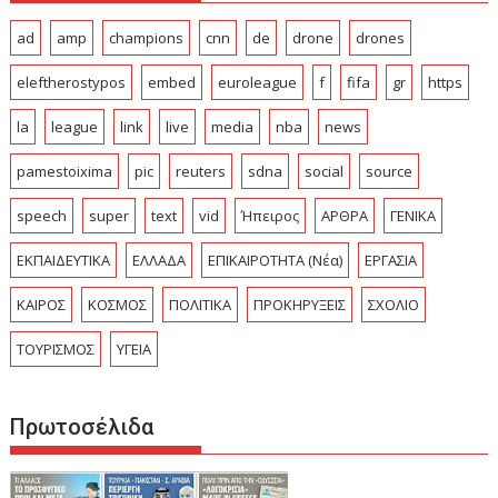
ad
amp
champions
cnn
de
drone
drones
eleftherostypos
embed
euroleague
f
fifa
gr
https
la
league
link
live
media
nba
news
pamestoixima
pic
reuters
sdna
social
source
speech
super
text
vid
Ήπειρος
ΑΡΘΡΑ
ΓΕΝΙΚΑ
ΕΚΠΑΙΔΕΥΤΙΚΑ
ΕΛΛΑΔΑ
ΕΠΙΚΑΙΡΟΤΗΤΑ (Νέα)
ΕΡΓΑΣΙΑ
ΚΑΙΡΟΣ
ΚΟΣΜΟΣ
ΠΟΛΙΤΙΚΑ
ΠΡΟΚΗΡΥΞΕΙΣ
ΣΧΟΛΙΟ
ΤΟΥΡΙΣΜΟΣ
ΥΓΕΙΑ
Πρωτοσέλιδα